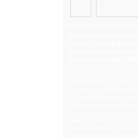
Place your Professional Advertising 
iWonAuctions.com is a
website. List-Sell-Donate
We survive on member don
items, please make a Don
Now you can list any item
for FREE! Do you have a t
or garage you'd like to se
can at iWonAuctions.com 
today and you can start li
iWonAuctions.com is a f
list any items up to $500 
your friends about iWonA