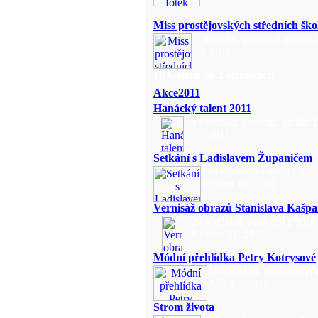
Miss prostějovských středních ško
7 obrázků, poslední přidán 
09, 2010
18 Galerií na 2 stránkách
Akce2011
Hanácký talent 2011
4 obrázků, poslední přidán
17, 2011
Setkání s Ladislavem Županičem
1 obrázků, poslední přidá
Květen 16, 2011
Vernisáž obrazů Stanislava Kašpa
20 obrázků, poslední přidán
Květen 31, 2011
Módní přehlídka Petry Kotrysové
16 obrázků, poslední př
Září 12, 2011
Strom života