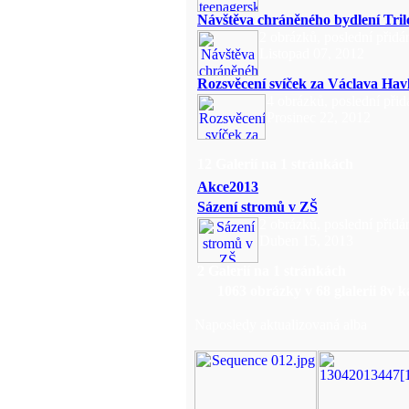
Návštěva chráněného bydlení Tril
2 obrázků, poslední přidá
Listopad 07, 2012
Rozsvěcení svíček za Václava Hav
4 obrázků, poslední přid
Prosinec 22, 2012
12 Galerií na 1 stránkách
Akce2013
Sázení stromů v ZŠ
2 obrázků, poslední přidá
Duben 15, 2013
2 Galerií na 1 stránkách
1063
obrázky v
68
glalerii
8
v k
Naposledy aktualizovaná alba