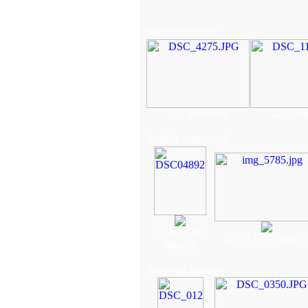
Nejprohlíženější
703 zobrazení
423 zob
Nejlépe hodnocené
2.56/5 (207
2.51/5 (207 hlas(ů)
hlas(ů))
Náhodné obrázky