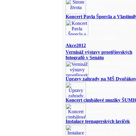
4 obrázků, poslední přidá
29, 2011
Koncert Pavla Šporcla a Vlastimil
4 obrázků, poslední přid
Prosinec 11, 2011
14 Galerií na 2 stránkách
Akce2012
Vernisáž výstavy prostějovských
fotografů v Senátu
28 obrázků, poslední př
Leden 18, 2012
Úpravy zahrady na MŠ Dvořáko
8 obrázků, poslední přidá
Duben 02, 2012
Koncert cimbálové muziky ŠUM
5 obrázků, poslední přidá
Květen 29, 2012
Instalace teenagerských laviček
8 obrázků, poslední přidá
Červen 19, 2012