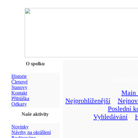
O spolku
Historie
Galerie O
Členové
Stanovy
Main 
Kontakt
Přihláška
Nejprohlíženější
::
Nejnov
Odkazy
Poslední k
Naše aktivity
::
Vyhledávání
::
Novinky
Návrhy na okrášlení
Realizováno