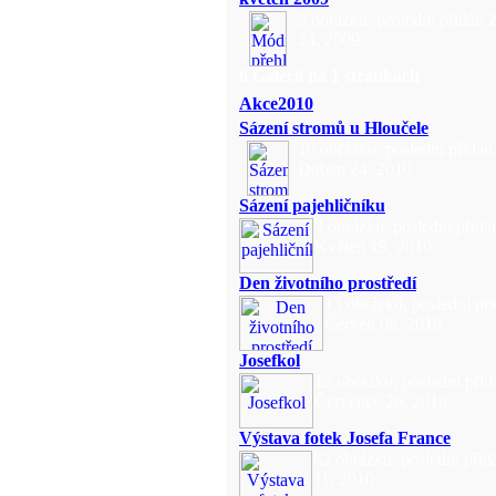
5 obrázků, poslední přidán Z
24, 2009
6 Galerií na 1 stránkách
Akce2010
Sázení stromů u Hloučele
10 obrázků, poslední přidán
Duben 24, 2010
Sázení pajehličníku
3 obrázků, poslední přidá
Květen 19, 2010
Den životního prostředí
13 obrázků, poslední př
Červen 08, 2010
Josefkol
12 obrázků, poslední přid
Červenec 26, 2010
Výstava fotek Josefa France
82 obrázků, poslední přid
11, 2010