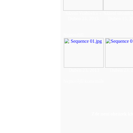
Sázení Vrahovice -
Sázení stromů 
Duben 23, 2013
Duben 15, 2
Nejnovější
Duben 23, 2013
Duben 23, 
Nejnovější komentáře
Zde není obrázek kte