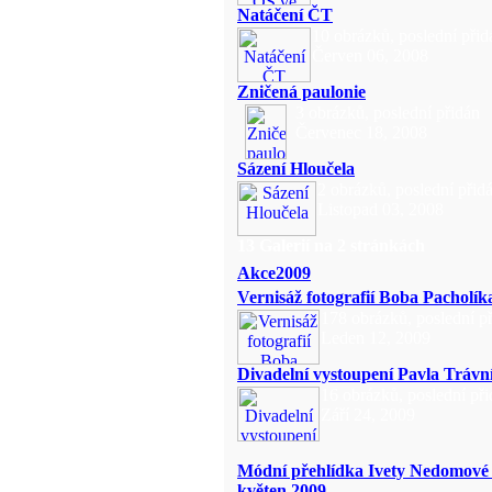
Natáčení ČT
10 obrázků, poslední přid
Červen 06, 2008
Zničená paulonie
3 obrázků, poslední přidán
Červenec 18, 2008
Sázení Hloučela
2 obrázků, poslední přid
Listopad 03, 2008
13 Galerií na 2 stránkách
Akce2009
Vernisáž fotografií Boba Pacholík
178 obrázků, poslední p
Leden 12, 2009
Divadelní vystoupení Pavla Trávn
16 obrázků, poslední př
Září 24, 2009
Módní přehlídka Ivety Nedomové 
květen 2009