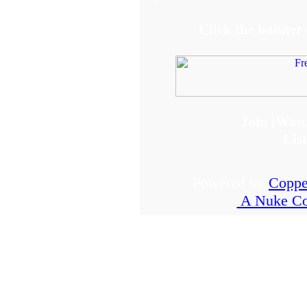
Click the banner
Join iWon
Lis
Powered by
Coppe
A Nuke Co