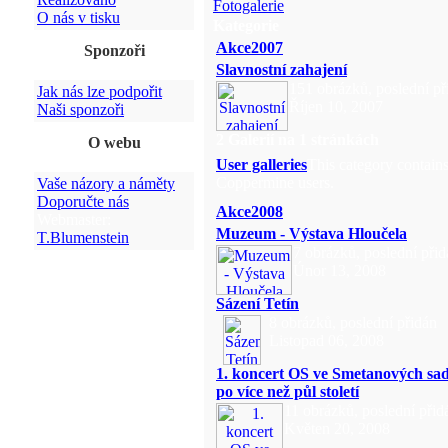
Fotogalerie
O nás v tisku
Kategorie
Akce2007
Sponzoři
Slavnostní zahajení
151 obrázků, poslední př
Jak nás lze podpořit
Říjen 10, 2007
Naši sponzoři
2 Galerií na 1 stránkách
O webu
User galleries
This category contains
Coppermine users.
Vaše názory a náměty
Doporučte nás
Akce2008
Webmaster:
Muzeum - Výstava Hloučela
T.Blumenstein
7 obrázků, poslední při
Únor 13, 2008
Sázení Tetín
8 obrázků, poslední přidán
Listopad 06, 2008
1. koncert OS ve Smetanových sa
po více než půl století
11 obrázků, poslední přid
Květen 20, 2008