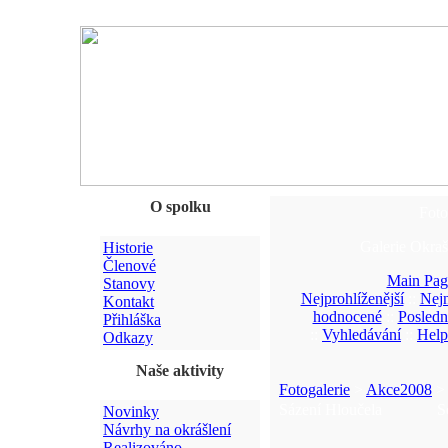
O spolku
Foto
Galerie Okraš
Historie
Členové
Main Pag
Stanovy
Nejprohlíženější
::
Nejn
Kontakt
hodnocené
::
Posledn
Přihláška
::
Vyhledávání
::
Help
Odkazy
Naše aktivity
Fotogalerie
>
Akce2008
> 
Sázení Hloučela
S
Novinky
Návrhy na okrášlení
Realizováno