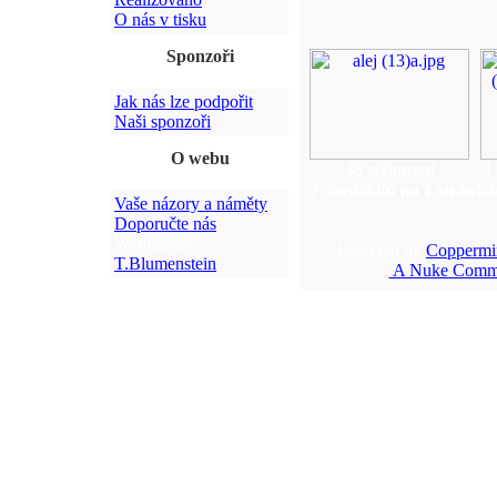
O nás v tisku
Sponzoři
Jak nás lze podpořit
Naši sponzoři
O webu
48 zobrazení
74 
2 obrázkků na 1 stránká
Vaše názory a náměty
Doporučte nás
Webmaster:
Powered by
Coppermi
T.Blumenstein
A Nuke Commu