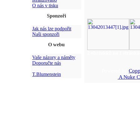
O nás v tisku
Sponzoři
Jak nás lze podpořit
Naši sponzoři
O webu
2 obrázkků na 1 stránká
Vaše názory a náměty
Doporučte nás
Webmaster:
Powered by
Copp
T.Blumenstein
A Nuke C