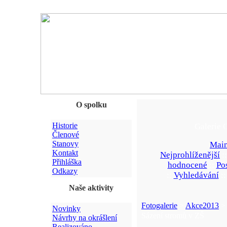
O spolku
Historie
Galerie 
Členové
Stanovy
Main
Kontakt
Nejprohlíženější
:
Přihláška
hodnocené
::
Po
Odkazy
::
Vyhledávání
:
Naše aktivity
Fotogalerie
>
Akce2013
> 
Novinky
Sázení stromů v ZŠ
Návrhy na okrášlení
Realizováno