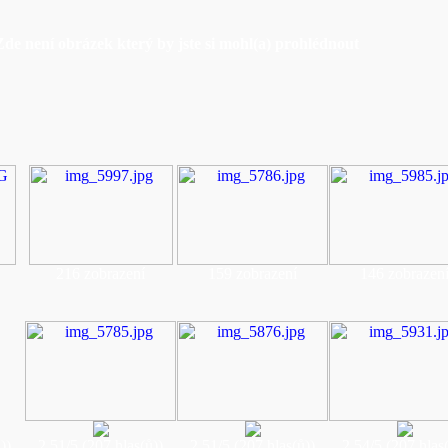
Zde není obrázek který by jste si mohl(a) prohlédnout
216 zobrazení
159 zobrazení
146 zobrazen
))
2.51/5 (207 hlas(ů))
2.51/5 (207 hlas(ů))
2.54/5 (207 hlas