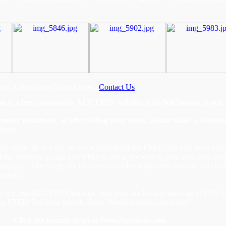
onal Advertising Content here -
Contact Us
 is a free community AUCTION website. List-Sell-Donate is our
mber donations, so after selling your items, please make a Donati
bsite.
any items up to $500 on our normal plans for FREE! Do you have a ton
d the house or garage you'd like to sell at no costs to you. Well now you
ns.com - Join today and become a member today and you can start list
ediatly!
is a free AUCTION website, now you can list any items up to $500 
for FREE! Tell your friends about iWonAuctions.com today!
Click the banner to go to iWonAuctions.com