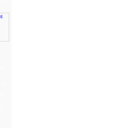
on
 of
ing
on