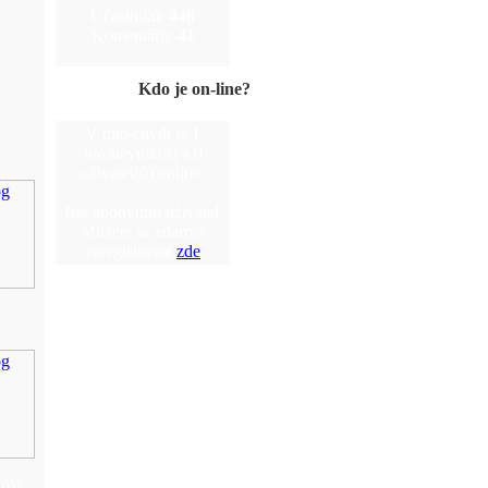
Účastníků:
446
Komentářů:
41
Kdo je on-line?
V tuto chvíli je 1
návštěvník(ů) a 0
uživatel(ů) online.
Jste anonymní uživatel.
Můžete se zdarma
zaregistrovat
zde
í
(ů))