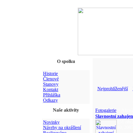
O spolku
Historie
Členové
Stanovy
Nejprohlíženější
::
Kontakt
Přihláška
Odkazy
Naše aktivity
Fotogalerie
> Akce
Slavnostní zahajen
151 obrá
Novinky
10, 200
Návrhy na okrášlení
Realizováno