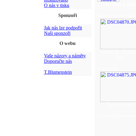
2 Galerií na 1 str
O nás v tisku
Sponzoři
Naposledy aktualiz
Jak nás lze podpořit
Naši sponzoři
O webu
Sázení líp - Říjen 
Vaše názory a náměty
2007
Doporučte nás
Webmaster:
Nejnovější
T.Blumenstein
Říjen 29, 2007
Nejnovější komentá