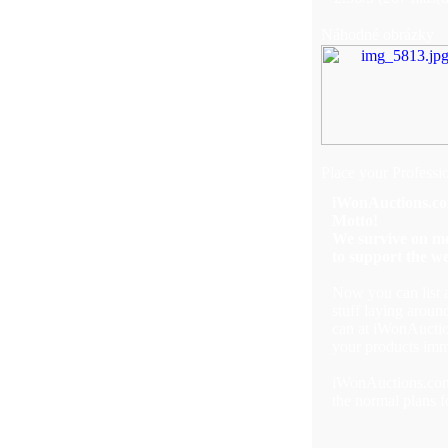
Náhodné obrázky
Place your Professi
iWonAuctions.com
Motto!
We survive on me
to support the we
Now you can list 
stuff laying aroun
can at iWonAuctio
your products imm
iWonAuctions.com 
the normal plans 