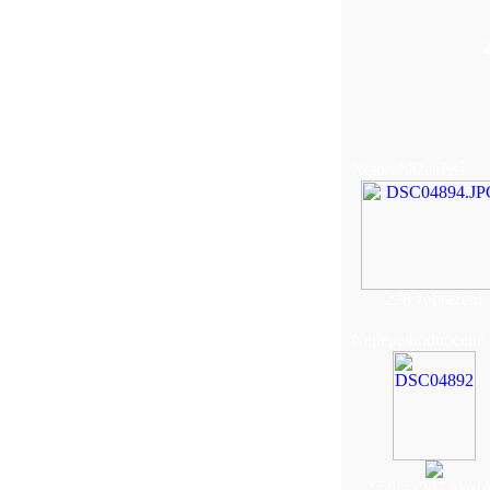
Nejprohlíženější
238 zobrazení
Nejlépe hodnocené
2.56/5 (207 hlas(ů