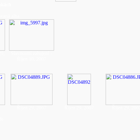
ánkách
ovaná alba
29,
Slavnostní zahajení -
Říjen 10, 2007
Říjen 29, 2007
Říjen 29, 2007
Říjen 29, 200
ře