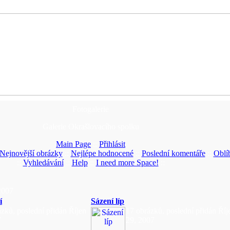
Fotogalerie
Galerie Okrašlovacího spolku
Main Page
::
Přihlásit
Nejnovější obrázky
::
Nejlépe hodnocené
::
Poslední komentáře
::
Oblí
::
Vyhledávání
::
Help
::
I need more Space!
::
2007
í
Sázení líp
zků, poslední přidán Říjen
17 obrázků, poslední přidán Říj
7
29, 2007