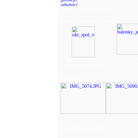
18 Galerií na 2 stránkách
Naposledy aktualizovaná alba
Pouštění bal
Vánoční besídka -
Ježíškovi - Pr
Prosinec 18, 2010
10, 2010
Nejnovější
Prosinec 20, 2010
Prosinec 20, 
Nejnovější komentáře