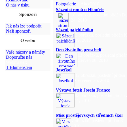
Fotogalerie
> Akce2010
O nás v tisku
Sázení stromů u Hloučele
Sponzoři
10 obrázků, poslední přidán D
24, 2010
Jak nás lze podpořit
Sázení pajehličníku
Naši sponzoři
3 obrázků, poslední přidán 
19, 2010
O webu
Den životního prostředí
Vaše názory a náměty
13 obrázků, poslední přidá
Doporučte nás
Červen 08, 2010
Webmaster:
T.Blumenstein
Josefkol
12 obrázků, poslední přidán
Červenec 26, 2010
Výstava fotek Josefa France
82 obrázků, poslední přidán 
11, 2010
Miss prostějovských středních škol
7 obrázků, poslední přidán Říj
2010