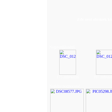
Zde není obrázek kte
Nejprohlíženější
175 zobrazení
167 zobraze
Nejlépe hodnocené