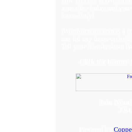
now you can at iWonAuct
a member today and you ca
immediatly!
iWonAuctions.com is a 
can list any items up to 
Tell your friends about 
Click the banner
Join iWon
List
Powered by
Coppe