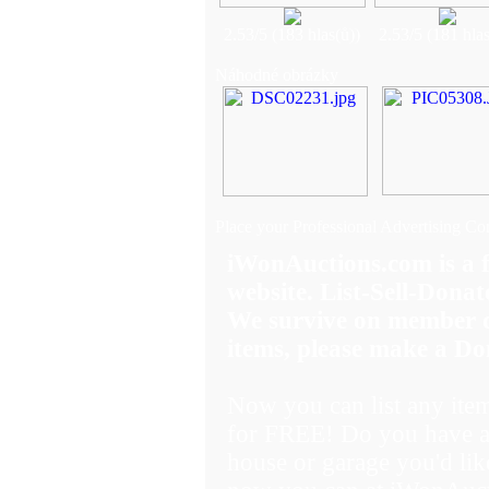
2.53/5 (183 hlas(ů))
2.53/5 (181 hlas
Náhodné obrázky
Place your Professional Advertising Co
iWonAuctions.com is 
website. List-Sell-Donat
We survive on member do
items, please make a Do
Now you can list any ite
for FREE! Do you have a 
house or garage you'd like