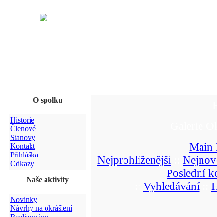
O spolku
F
Historie
Galerie O
Členové
Stanovy
Main 
Kontakt
Přihláška
Nejprohlíženější
::
Nejnově
Odkazy
Poslední k
Naše aktivity
::
Vyhledávání
::
H
Novinky
Návrhy na okrášlení
Realizováno