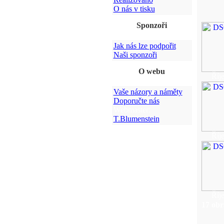
O nás v tisku
Sponzoři
Jak nás lze podpořit
Naši sponzoři
O webu
Říj
Vaše názory a náměty
Doporučte nás
Webmaster:
T.Blumenstein
Říj
Říj
17 obr