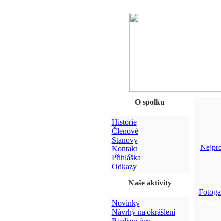
O spolku
Historie
Členové
Stanovy
Nejpro
Kontakt
Přihláška
Odkazy
Naše aktivity
Fotogal
Nejnov
Novinky
Návrhy na okrášlení
Realizováno