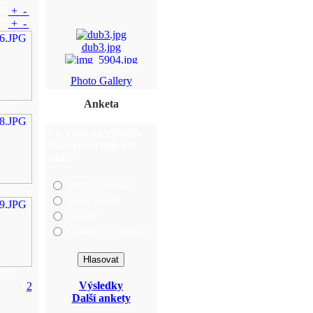
M
+
-
NG
+
-
dub3.jpg
img_5904.jpg
Photo Gallery
DSC_1071.JPG
Anketa
2007
DSC_1094.JPG
Co Vám na vzhledu
Prostějova nejvíce
vadí?
Stav chodníků
2007
Málo zeleně
Fasády
Lavičky a mobiliář
2007
Výsledky
1
2
Další ankety