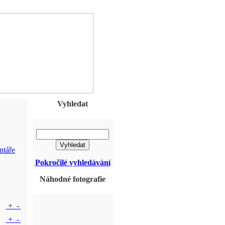
Vyhledat
ntáře
::
Pokročilé vyhledávání
Náhodné fotografie
IS
+
-
NO
+
-
RU