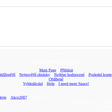
Fotogalerie
Galerie Okrašlovacího spolku
Main Page
::
Přihlásit
hlíženější
::
Nejnovější obrázky
::
Nejlépe hodnocené
::
Poslední kome
Oblíbené
::
Vyhledávání
::
Help
::
I need more Space!
::
erie
>
Akce2007
> Sázení líp
ější
Sort pictures by:
NADP
JMÉ
SOUBO