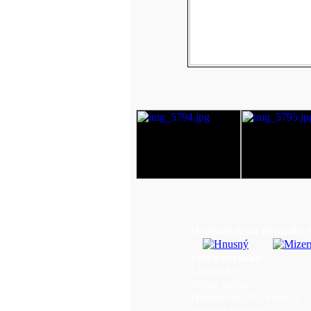
Hodnotit tento obrázek
(
Info o obrázku
Upload by:
Jméno galerie:
Hodnocení (207 hlas(ů)):
Velikost souboru: