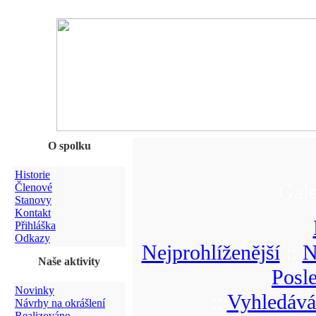
O spolku
Historie
Gale
Členové
Stanovy
Kontakt
Přihláška
Odkazy
Nejprohlíženější
::
N
Naše aktivity
Posl
Novinky
::
Vyhledává
Návrhy na okrášlení
Realizováno