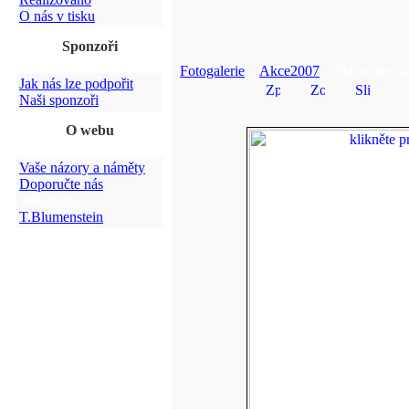
O nás v tisku
Sponzoři
Fotogalerie
>
Akce2007
> Slavnostní z
Jak nás lze podpořit
Naši sponzoři
O webu
Vaše názory a náměty
Doporučte nás
Webmaster:
T.Blumenstein