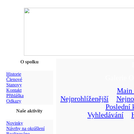
O spolku
Historie
Galerie O
Členové
Stanovy
Main
Kontakt
Přihláška
Nejprohlíženější
::
Nejno
Odkazy
::
Poslední
Naše aktivity
::
Vyhledávání
::
Novinky
Návrhy na okrášlení
Realizováno