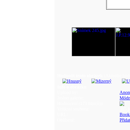
Hodnotit tento obrázek
(Aktualní hodn
Info o obrázku
Upload by:
Anon
Jméno galerie:
Módní
Hodnocení (173 hlas(ů)):
Velikost souboru:
385 
URL:
Book
Oblíbené:
Přida