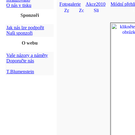
Fotogalerie
>
Akce2010
>
Módní přehl
O nás v tisku
Sponzoři
Jak nás lze podpořit
Naši sponzoři
O webu
Vaše názory a náměty
Doporučte nás
Webmaster:
T.Blumenstein