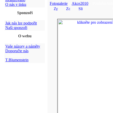
Fotogalerie
>
Akce2010
> Pouštění bal
O nás v tisku
Sponzoři
Jak nás lze podpořit
Naši sponzoři
O webu
Vaše názory a náměty
Doporučte nás
Webmaster:
T.Blumenstein