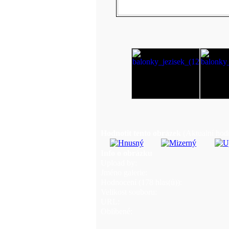
Hodnotit tento obrázek
(Aktualní hodn
Info o obrázku
Upload by:
Jméno galerie:
Hodnocení (178 hlas(ů)):
Velikost souboru:
URL:
Oblíbené: