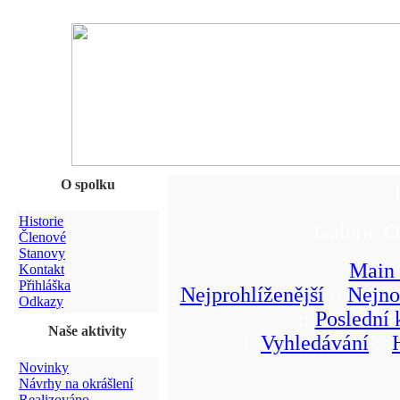
O spolku
Historie
Galerie O
Členové
Stanovy
Main
Kontakt
Přihláška
Nejprohlíženější
::
Nejno
Odkazy
::
Poslední
Naše aktivity
::
Vyhledávání
::
Novinky
Návrhy na okrášlení
Realizováno