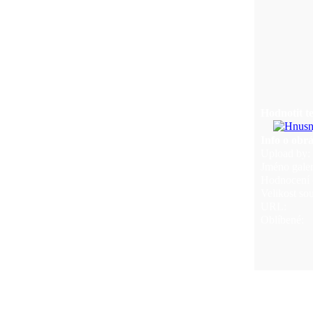
Hodnotit t
Info o obr
Upload by:
Jméno galer
Hodnocení (
Velikost so
URL:
Oblíbené: