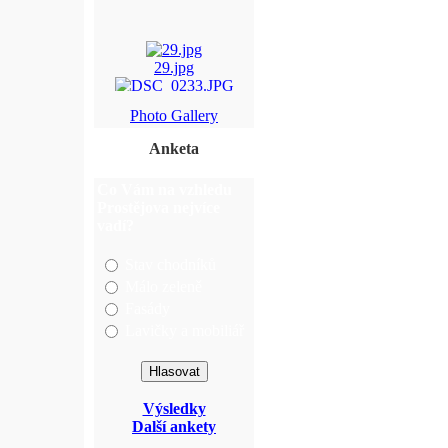
29.jpg
DSC_0233.JPG
Photo Gallery
P6030026.JPG
Anketa
DSC_0300.JPG
Co Vám na vzhledu
Prostějova nejvíce
vadí?
Stav chodníků
Málo zeleně
Fasády
Lavičky a mobiliář
Výsledky
Další ankety