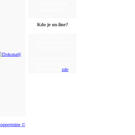
Účastníků:
446
Komentářů:
41
Kdo je on-line?
V tuto chvíli je 1
návštěvník(ů) a 0
uživatel(ů) online.
Jste anonymní uživatel.
Můžete se zdarma
zaregistrovat
zde
coppermine ©