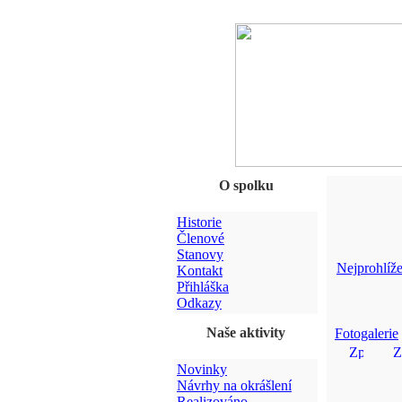
O spolku
Historie
Členové
Stanovy
Nejprohlíže
Kontakt
Přihláška
Odkazy
Naše aktivity
Fotogalerie
Novinky
Návrhy na okrášlení
Realizováno