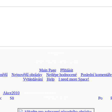
Fotogalerie
Galerie Okrašlovacího spolku
Main Page
::
Přihlásit
nější
::
Nejnovější obrázky
::
Nejlépe hodnocené
::
Poslední komentáře
::
Vyhledávání
::
Help
::
I need more Space!
::
>
Akce2010
> Horolezecké závody
OBRÁZEK 6/6