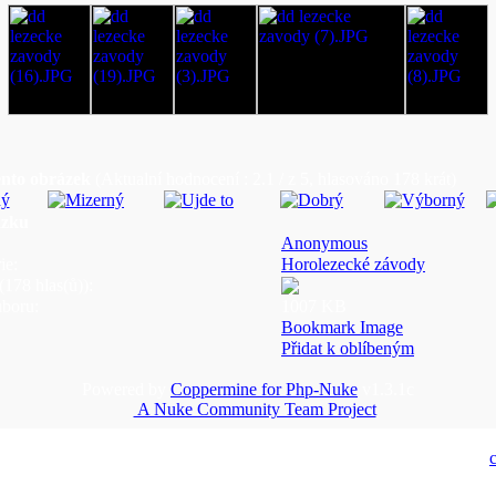
ento obrázek
(Aktualní hodnocení : 2.1 / z 5, hlasováno 178 krát)
ázku
Anonymous
ie:
Horolezecké závody
178 hlas(ů)):
uboru:
1007 KB
Bookmark Image
Přidat k oblíbeným
Powered by
Coppermine for Php-Nuke
v1.3.1c
A Nuke Community Team Project