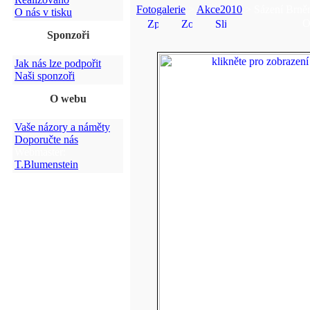
Fotogalerie
>
Akce2010
> Sázení Brně
O nás v tisku
O
Sponzoři
Jak nás lze podpořit
Naši sponzoři
O webu
Vaše názory a náměty
Doporučte nás
Webmaster:
T.Blumenstein