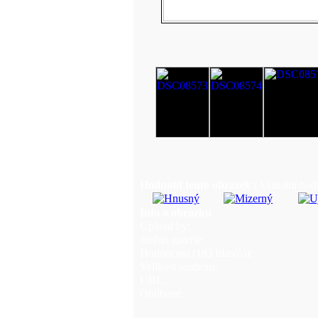
Hodnotit tento obrázek
(Aktualní hodn
Info o obrázku
Upload by:
Jméno galerie:
Hodnocení (183 hlas(ů)):
Velikost souboru:
URL:
Oblíbené: