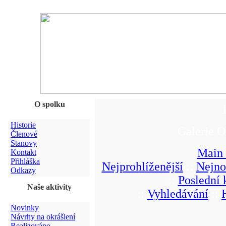
O spolku
Historie
Galerie O
Členové
Stanovy
Main
Kontakt
Přihláška
Nejprohlíženější
::
Nejno
Odkazy
::
Poslední
Naše aktivity
::
Vyhledávání
::
Novinky
Návrhy na okrášlení
Realizováno