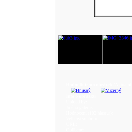
Hodnotit tento obrázek
(Aktualní 
Info o obrázku
Upload by:
Jméno galerie:
Hodnocení (182 hlas(ů)):
Velikost souboru:
URL:
Oblíbené: