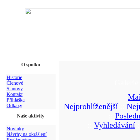
O spolku
Historie
Galerie
Členové
Stanovy
Kontakt
Mai
Přihláška
Nejprohlíženější
::
Nej
Odkazy
::
Posledn
Naše aktivity
::
Vyhledávání
:
Novinky
Návrhy na okrášlení
Realizováno