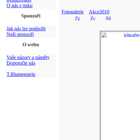
O nás v tisku
Fotogalerie
>
Akce2010
> Sázení dubu 
Sponzoři
Jak nás lze podpořit
Naši sponzoři
O webu
Vaše názory a náměty
Doporučte nás
Webmaster:
T.Blumenstein