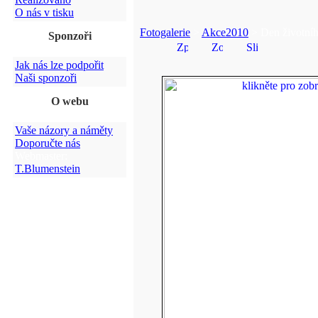
O nás v tisku
Fotogalerie
>
Akce2010
> Den životníh
Sponzoři
Jak nás lze podpořit
Naši sponzoři
O webu
Vaše názory a náměty
Doporučte nás
Webmaster:
T.Blumenstein