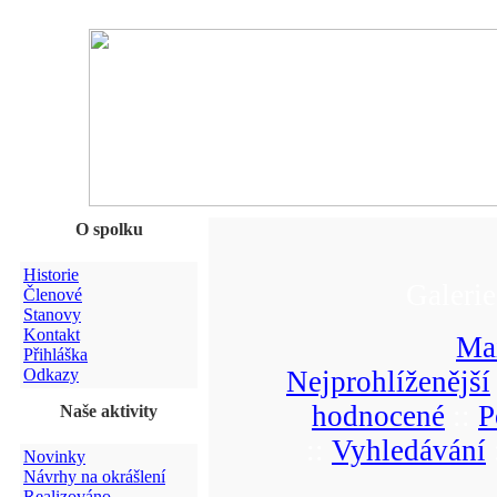
O spolku
Historie
Galeri
Členové
Stanovy
Kontakt
Ma
Přihláška
Odkazy
Nejprohlíženější
hodnocené
::
P
Naše aktivity
::
Vyhledávání
Novinky
Návrhy na okrášlení
Realizováno