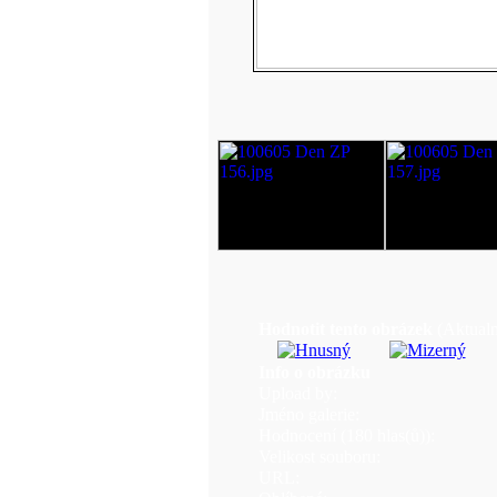
Hodnotit tento obrázek
(Aktualn
Info o obrázku
Upload by:
Jméno galerie:
Hodnocení (180 hlas(ů)):
Velikost souboru:
URL: