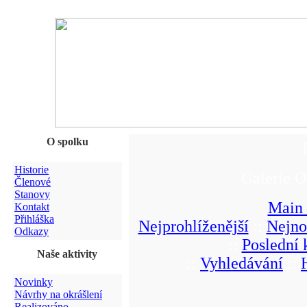
O spolku
Historie
Galerie O
Členové
Stanovy
Main
Kontakt
Přihláška
Nejprohlíženější
::
Nejno
Odkazy
::
Poslední
Naše aktivity
::
Vyhledávání
::
Novinky
Návrhy na okrášlení
Realizováno