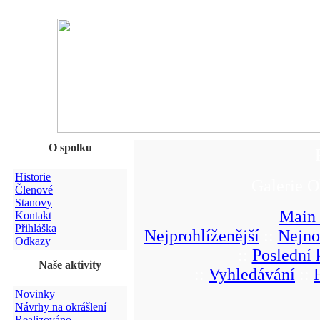
O spolku
Historie
Galerie O
Členové
Stanovy
Main
Kontakt
Přihláška
Nejprohlíženější
::
Nejno
Odkazy
::
Poslední
Naše aktivity
::
Vyhledávání
::
Novinky
Návrhy na okrášlení
Realizováno