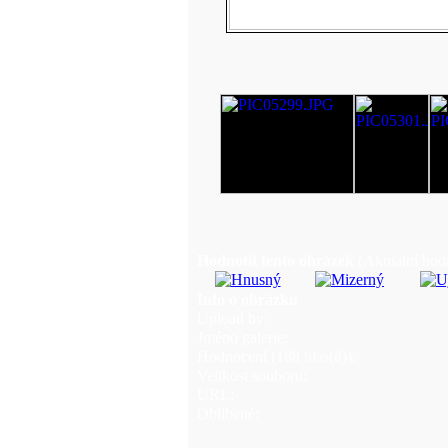
Hodnotit tento obrázek
(Aktualní hodn
Info o obrázku
Upload by:
Jméno galerie:
Hodnocení (188 hlas(ů)):
Velikost souboru:
URL:
Oblíbené: