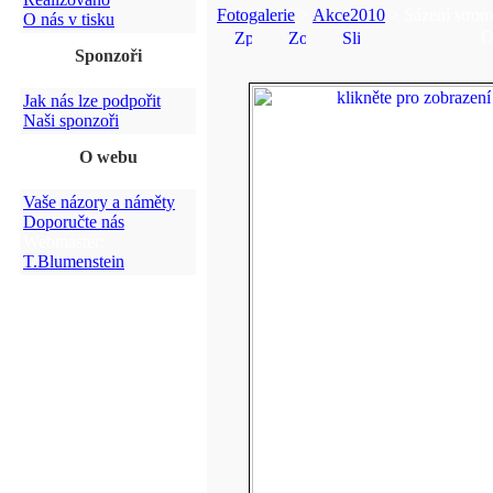
Fotogalerie
>
Akce2010
> Sázení strom
O nás v tisku
O
Sponzoři
Jak nás lze podpořit
Naši sponzoři
O webu
Vaše názory a náměty
Doporučte nás
Webmaster:
T.Blumenstein