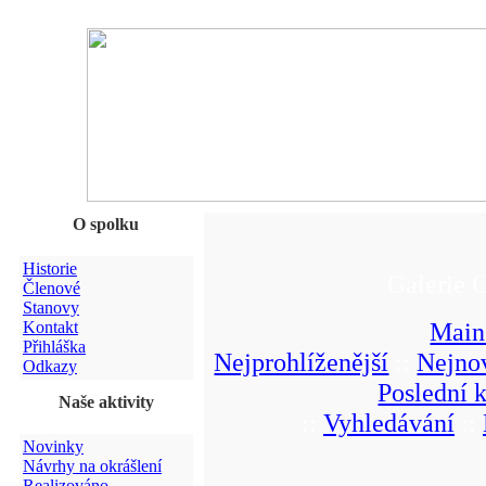
O spolku
Historie
Galerie 
Členové
Stanovy
Main
Kontakt
Přihláška
Nejprohlíženější
::
Nejnov
Odkazy
Poslední 
Naše aktivity
::
Vyhledávání
::
Novinky
Návrhy na okrášlení
Realizováno