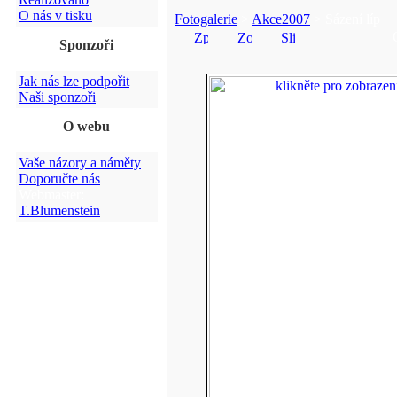
O nás v tisku
Fotogalerie
>
Akce2007
> Sázení líp
Sponzoři
Jak nás lze podpořit
Naši sponzoři
O webu
Vaše názory a náměty
Doporučte nás
Webmaster:
T.Blumenstein