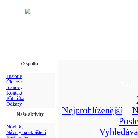
O spolku
Historie
Gale
Členové
Stanovy
Kontakt
Přihláška
Odkazy
Nejprohlíženější
::
N
Naše aktivity
Posl
Novinky
::
Vyhledává
Návrhy na okrášlení
Realizováno