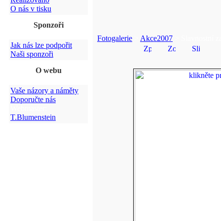
O nás v tisku
Sponzoři
Fotogalerie
>
Akce2007
> Slavnostní z
Jak nás lze podpořit
Naši sponzoři
O webu
Vaše názory a náměty
Doporučte nás
Webmaster:
T.Blumenstein