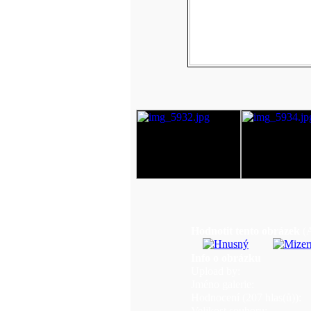
Hodnotit tento obrázek
(
Info o obrázku
Upload by:
Jméno galerie:
Hodnocení (207 hlas(ů)):
Velikost souboru: