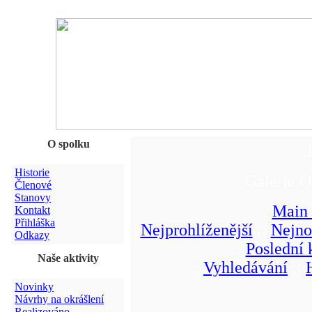
O spolku
Historie
Galerie O
Členové
Stanovy
Main
Kontakt
Přihláška
Nejprohlíženější
::
Nejno
Odkazy
::
Poslední
Naše aktivity
::
Vyhledávání
::
Novinky
Návrhy na okrášlení
Realizováno