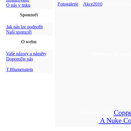
Fotogalerie
>
Akce2010
> Vánoční bes
O nás v tisku
Kritická chyba
Sponzoři
Jak nás lze podpořit
Naši sponzoři
O webu
Vaše názory a náměty
There was an error 
Doporučte nás
Webmaster:
T.Blumenstein
Powered by
Coppe
A Nuke Co