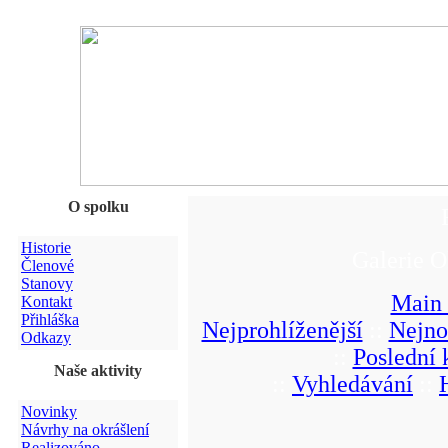
O spolku
Historie
Galerie O
Členové
Stanovy
Main
Kontakt
Přihláška
Nejprohlíženější
::
Nejno
Odkazy
::
Poslední
Naše aktivity
::
Vyhledávání
::
Novinky
Návrhy na okrášlení
Realizováno