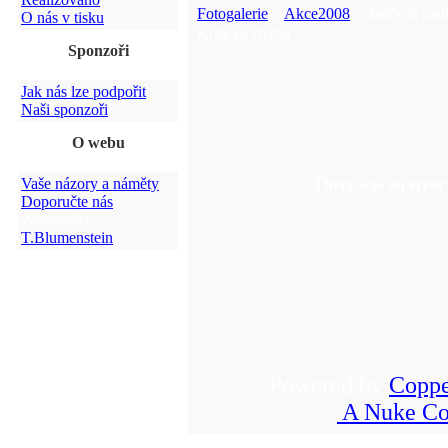
Fotogalerie
>
Akce2008
> Zničená paul
O nás v tisku
Kritická chyba
Sponzoři
Jak nás lze podpořit
Naši sponzoři
O webu
Vaše názory a náměty
There was an error 
Doporučte nás
Webmaster:
T.Blumenstein
Powered by
Coppe
A Nuke Co