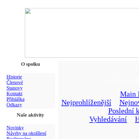
O spolku
F
Historie
Galerie O
Členové
Stanovy
Main 
Kontakt
Přihláška
Nejprohlíženější
::
Nejnov
Odkazy
::
Poslední 
Naše aktivity
::
Vyhledávání
::
H
Novinky
Návrhy na okrášlení
Realizováno