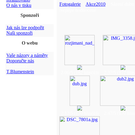
Fotogalerie
>
Akce2010
> Sázení dubu 
O nás v tisku
Nejlépe hodnocené
Sponzoři
Jak nás lze podpořit
Naši sponzoři
O webu
Vaše názory a náměty
Doporučte nás
Webmaster:
T.Blumenstein
2.06/5 (182 hlas(ů))
2.37/5 (177 hlas
2.12/5 (170 hlas(ů))
2.47/5 (170 hlas