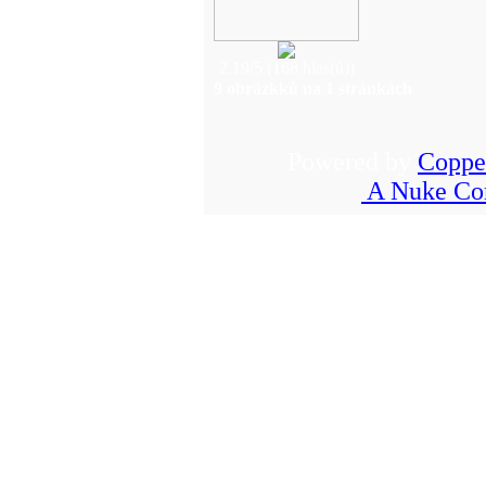
2.19/5 (168 hlas(ů))
9 obrázkků na 1 stránkách
Powered by
Coppe
A Nuke Co