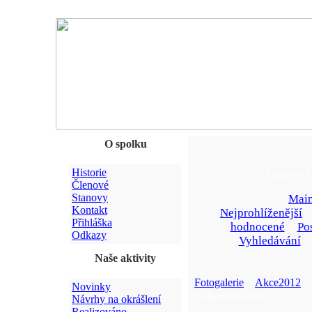
O spolku
Historie
Galerie 
Členové
Stanovy
Main
Kontakt
Nejprohlíženější
:
Přihláška
hodnocené
::
Po
Odkazy
::
Vyhledávání
:
Naše aktivity
Fotogalerie
>
Akce2012
> 
Novinky
Nejprohlíženější
Návrhy na okrášlení
Realizováno