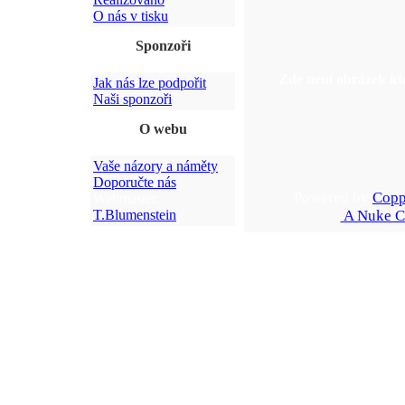
O nás v tisku
Sponzoři
Zde není obrázek kte
Jak nás lze podpořit
Naši sponzoři
O webu
Vaše názory a náměty
Doporučte nás
Powered by
Copp
Webmaster:
T.Blumenstein
A Nuke C