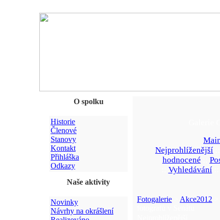
O spolku
Historie
Galerie 
Členové
Stanovy
Main
Kontakt
Nejprohlíženější
:
Přihláška
hodnocené
::
Po
Odkazy
::
Vyhledávání
:
Naše aktivity
Fotogalerie
>
Akce2012
> 
Novinky
fotografů v Senátu
Návrhy na okrášlení
Nejprohlíženější
Realizováno