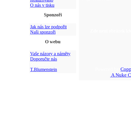
O nás v tisku
Sponzoři
Jak nás lze podpořit
Zde není obrázek kte
Naši sponzoři
O webu
Vaše názory a náměty
Doporučte nás
Webmaster:
Powered by
Copp
T.Blumenstein
A Nuke C