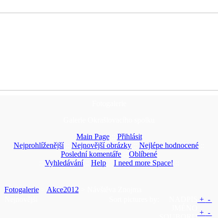
Fotogalerie
Galerie Okrašlovacího spolku
Main Page
::
Přihlásit
Nejprohlíženější
::
Nejnovější obrázky
::
Nejlépe hodnocené
::
Poslední komentáře
::
Oblíbené
::
Vyhledávání
::
Help
::
I need more Space!
::
Fotogalerie
>
Akce2012
> Návštěva Znojma
Nejnovější
Sort pictures by:
NADPIS
+
-
JMÉNO
+
-
SOUBORU