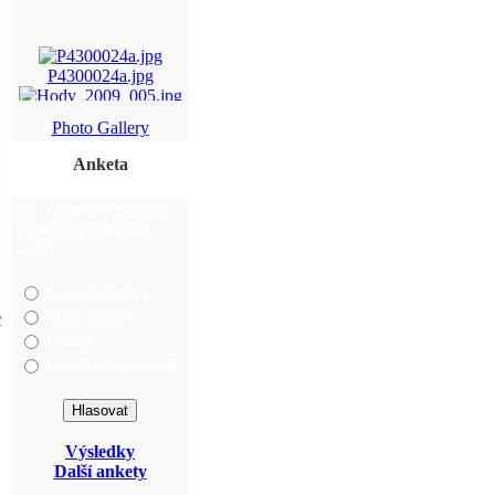
P4300024a.jpg
Hody_2009_005.jpg
Photo Gallery
68.jpg
Anketa
img_5879.jpg
Co Vám na vzhledu
Prostějova nejvíce
vadí?
Stav chodníků
Málo zeleně
©
Fasády
Lavičky a mobiliář
Výsledky
Další ankety