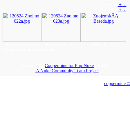
DATUM
+
-
RATING
+
-
Květen 29, 2012
Květen 29, 2012
Květen 29, 2012
3 obrázkků na 1 stránkách
Powered by
Coppermine for Php-Nuke
v1.3.1c
A Nuke Community Team Project
coppermine 