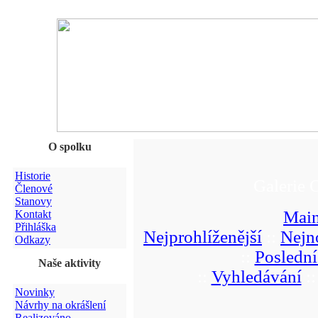
O spolku
Historie
Galerie 
Členové
Stanovy
Main
Kontakt
Přihláška
Nejprohlíženější
::
Nejn
Odkazy
::
Poslední
Naše aktivity
::
Vyhledávání
:
Novinky
Návrhy na okrášlení
Realizováno