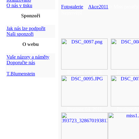
O nás v tisku
Fotogalerie
>
Akce2011
> Miss prostějo
Nejnovější
Sponzoři
Jak nás lze podpořit
Naši sponzoři
O webu
Vaše názory a náměty
Doporučte nás
Webmaster:
Prosinec 04, 2011
Prosinec 0
T.Blumenstein
Prosinec 04, 2011
Prosinec 0