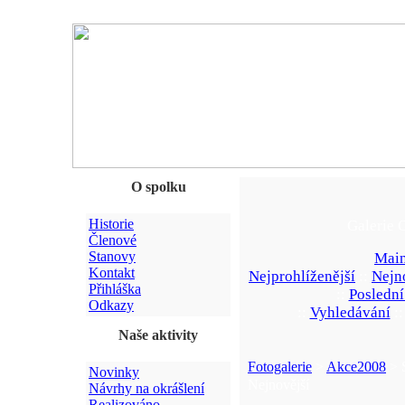
O spolku
Historie
Galerie 
Členové
Stanovy
Main
Kontakt
Nejprohlíženější
::
Nejn
Přihláška
::
Poslední
Odkazy
::
Vyhledávání
:
Naše aktivity
Fotogalerie
>
Akce2008
> 
Novinky
Nejnovější
Návrhy na okrášlení
Realizováno