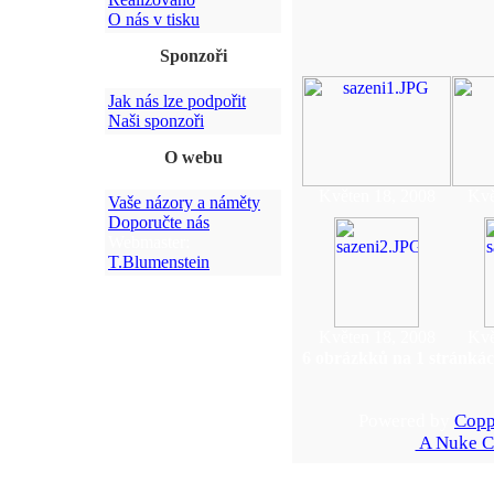
O nás v tisku
Sponzoři
Jak nás lze podpořit
Naši sponzoři
O webu
Květen 18, 2008
Kvě
Vaše názory a náměty
Doporučte nás
Webmaster:
T.Blumenstein
Květen 18, 2008
Kvě
6 obrázkků na 1 stránká
Powered by
Copp
A Nuke C