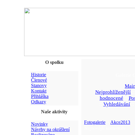
O spolku
Historie
Galerie 
Členové
Stanovy
Main
Kontakt
Nejprohlíženější
:
Přihláška
hodnocené
::
Po
Odkazy
::
Vyhledávání
:
Naše aktivity
Fotogalerie
>
Akce2013
Novinky
Nejnovější komentáře
Návrhy na okrášlení
Realizováno