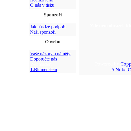
O nás v tisku
Sponzoři
Zde není obrázek kte
Jak nás lze podpořit
Naši sponzoři
O webu
Vaše názory a náměty
Doporučte nás
Powered by
Copp
Webmaster:
T.Blumenstein
A Nuke C