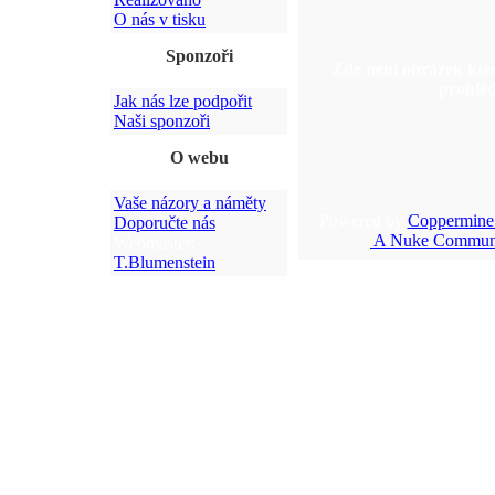
O nás v tisku
Sponzoři
Zde není obrázek kter
prohlé
Jak nás lze podpořit
Naši sponzoři
O webu
Vaše názory a náměty
Powered by
Coppermine
Doporučte nás
A Nuke Communi
Webmaster:
T.Blumenstein