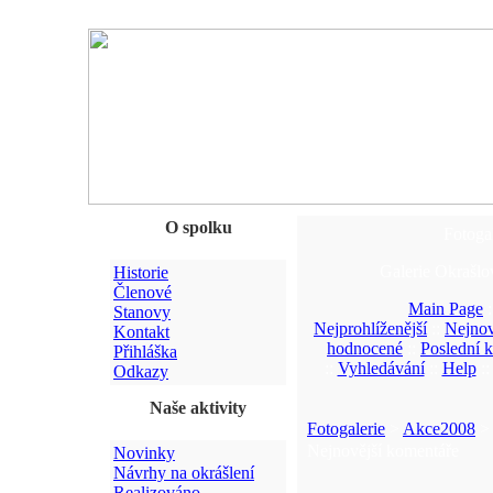
O spolku
Fotoga
Galerie Okrašlo
Historie
Členové
Main Page
:
Stanovy
Nejprohlíženější
::
Nejnov
Kontakt
hodnocené
::
Poslední 
Přihláška
::
Vyhledávání
::
Help
:
Odkazy
Naše aktivity
Fotogalerie
>
Akce2008
> 
Nejnovější komentáře
Novinky
Návrhy na okrášlení
Realizováno