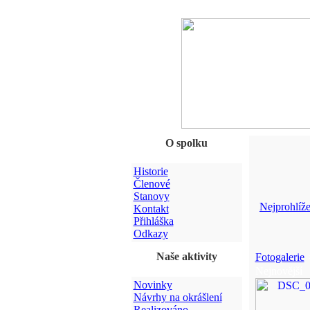
O spolku
Historie
Členové
Stanovy
Nejprohlíže
Kontakt
Přihláška
Odkazy
Naše aktivity
Fotogalerie
Nejnovější
Novinky
Návrhy na okrášlení
Realizováno