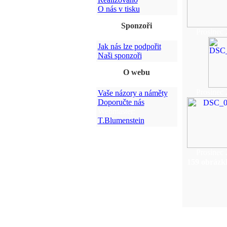
O nás v tisku
Sponzoři
Prosinec 
Jak nás lze podpořit
Naši sponzoři
O webu
Prosinec 
Vaše názory a náměty
Doporučte nás
Webmaster:
T.Blumenstein
Prosinec 
159 obrázk