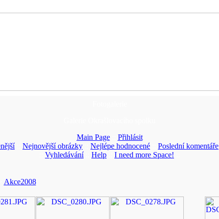
Fotogalerie
Galerie Okrašlovacího spolku
Main Page
::
Přihlásit
nější
::
Nejnovější obrázky
::
Nejlépe hodnocené
::
Poslední komentáře
::
Vyhledávání
::
Help
::
I need more Space!
::
>
Akce2008