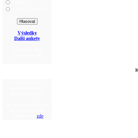
Fasády
Lavičky a mobiliář
Výsledky
Další ankety
Účastníků:
446
Komentářů:
41
K
V tuto chvíli je 1
návštěvník(ů) a 0
uživatel(ů) online.
Jste anonymní uživatel.
Můžete se zdarma
zaregistrovat
zde