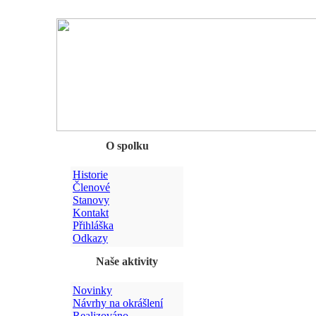
Chyba
O spolku
Historie
Členové
Stanovy
Kontakt
Přihláška
Odkazy
Naše aktivity
Novinky
Návrhy na okrášlení
Realizováno