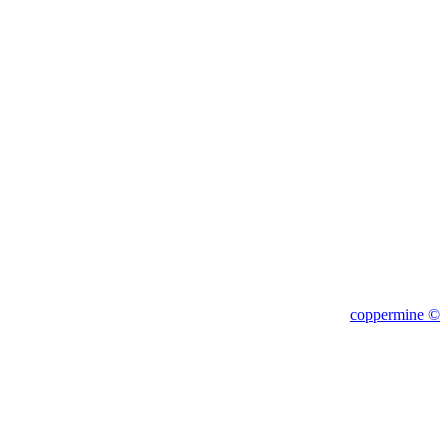
1c
coppermine ©