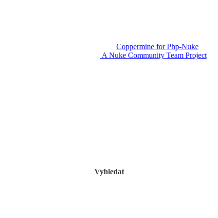
Powered by
Coppermine for Php-Nuke
v1.3.
A Nuke Community Team Project
Vyhledat