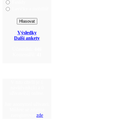
Fasády
Lavičky a mobiliář
Výsledky
Další ankety
Účastníků:
446
Komentářů:
41
V tuto chvíli je 1
návštěvník(ů) a 0
uživatel(ů) online.
Jste anonymní uživatel.
Můžete se zdarma
zaregistrovat
zde