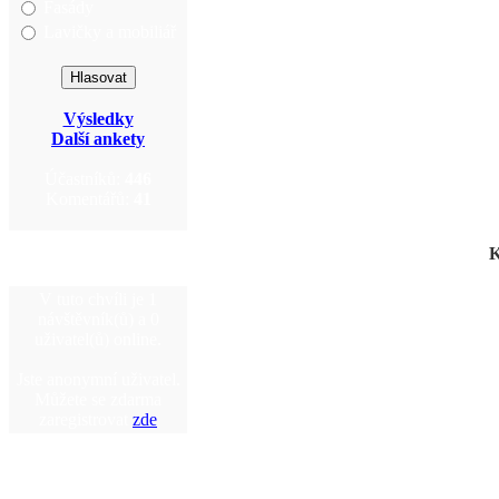
Fasády
Lavičky a mobiliář
Výsledky
Další ankety
Účastníků:
446
Komentářů:
41
K
V tuto chvíli je 1
návštěvník(ů) a 0
uživatel(ů) online.
Jste anonymní uživatel.
Můžete se zdarma
zaregistrovat
zde