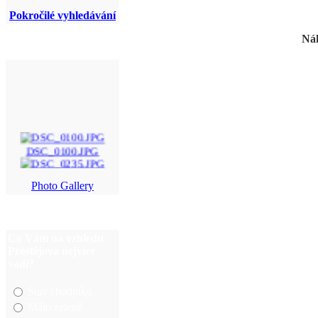
Pokročilé vyhledávání
Náh
DSC_0100.JPG
DSC_0235.JPG
Photo Gallery
P6020019.JPG
058.JPG
Co Vám na vzhledu
Prostějova nejvíce
vadí?
Stav chodníků
Málo zeleně