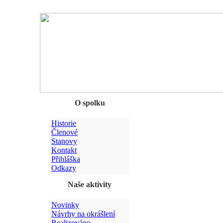
Chyba
O spolku
Historie
Členové
Stanovy
Kontakt
Přihláška
Odkazy
Naše aktivity
Novinky
Návrhy na okrášlení
Realizováno