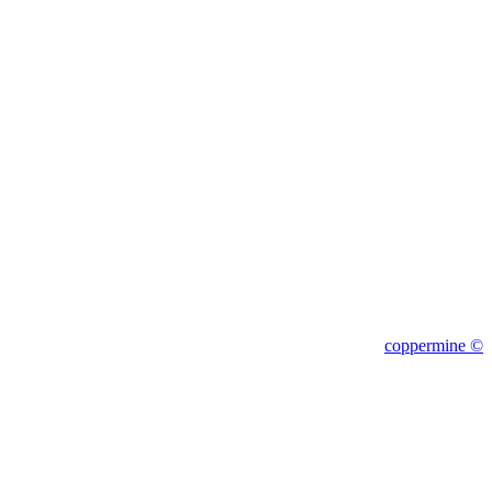
1c
coppermine ©