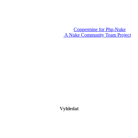
Powered by
Coppermine for Php-Nuke
v1.3.
A Nuke Community Team Project
Vyhledat