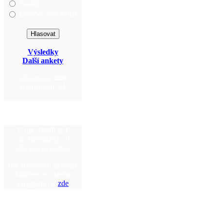
Fasády
Lavičky a mobiliář
Výsledky
Další ankety
Účastníků:
446
Komentářů:
41
V tuto chvíli je 1
návštěvník(ů) a 0
uživatel(ů) online.
Jste anonymní uživatel.
Můžete se zdarma
zaregistrovat
zde