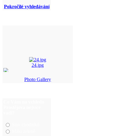
Pokročilé vyhledávání
24.jpg
Photo Gallery
pv+hody+mist%F8%ED%F ...
P6030026.JPG
Co Vám na vzhledu
Snímek 169.jpg
Prostějova nejvíce
vadí?
Stav chodníků
Málo zeleně