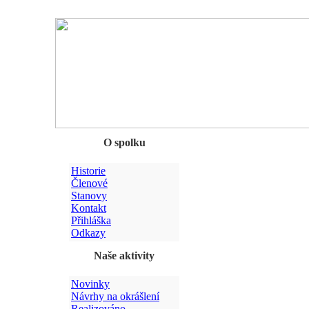
Chyba
O spolku
Historie
Členové
Stanovy
Kontakt
Přihláška
Odkazy
Naše aktivity
Novinky
Návrhy na okrášlení
Realizováno