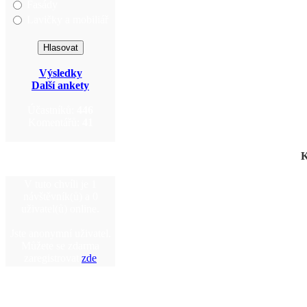
Fasády
Lavičky a mobiliář
Výsledky
Další ankety
Účastníků:
446
Komentářů:
41
K
V tuto chvíli je 1
návštěvník(ů) a 0
uživatel(ů) online.
Jste anonymní uživatel.
Můžete se zdarma
zaregistrovat
zde