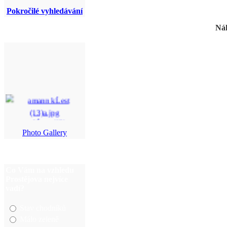
Pokročilé vyhledávání
Náh
amann kĹest (13)a. ...
Photo Gallery
120524 Znojmo 022a.j
...
Co Vám na vzhledu
P4300005a.jpg
Prostějova nejvíce
vadí?
DSC_0576.JPG
Stav chodníků
Málo zeleně