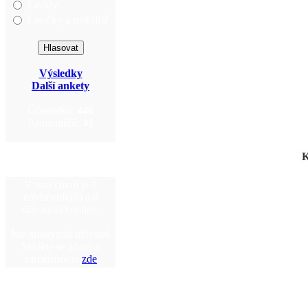
Fasády
Lavičky a mobiliář
Výsledky
Další ankety
Účastníků:
446
Komentářů:
41
K
V tuto chvíli je 1
návštěvník(ů) a 0
uživatel(ů) online.
Jste anonymní uživatel.
Můžete se zdarma
zaregistrovat
zde