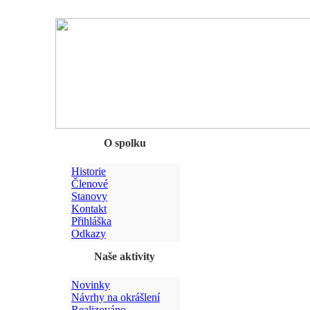
Chyba
O spolku
Historie
Členové
Stanovy
Kontakt
Přihláška
Odkazy
Naše aktivity
Novinky
Návrhy na okrášlení
Realizováno