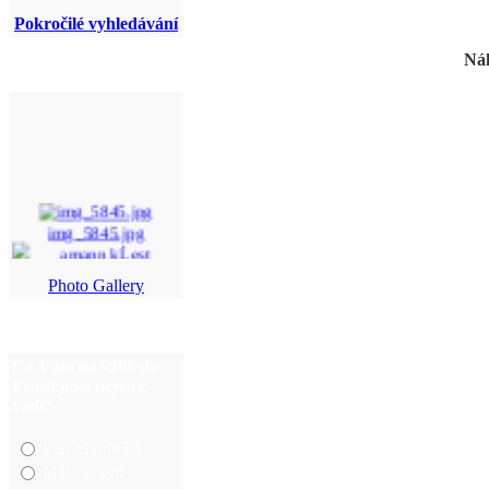
Pokročilé vyhledávání
Náh
img_5845.jpg
Photo Gallery
amann kĹest (30)a. ...
43.jpg
Co Vám na vzhledu
sazeni3.JPG
Prostějova nejvíce
vadí?
Stav chodníků
Málo zeleně