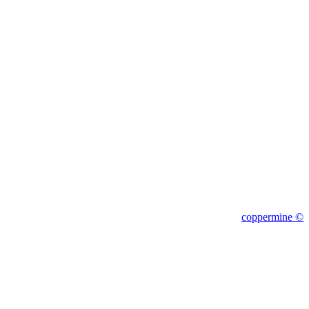
1c
coppermine ©