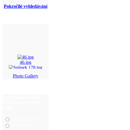
Pokročilé vyhledávání
46.jpg
Snímek 178.jpg
Photo Gallery
img_5816.jpg
DSC_0029.JPG
Co Vám na vzhledu
Prostějova nejvíce
vadí?
Stav chodníků
Málo zeleně