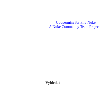
Powered by
Coppermine for Php-Nuke
v1.3.
A Nuke Community Team Project
Vyhledat