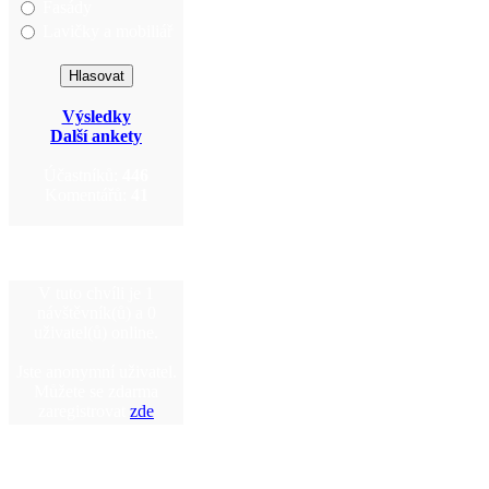
Fasády
Lavičky a mobiliář
Výsledky
Další ankety
Účastníků:
446
Komentářů:
41
V tuto chvíli je 1
návštěvník(ů) a 0
uživatel(ů) online.
Jste anonymní uživatel.
Můžete se zdarma
zaregistrovat
zde