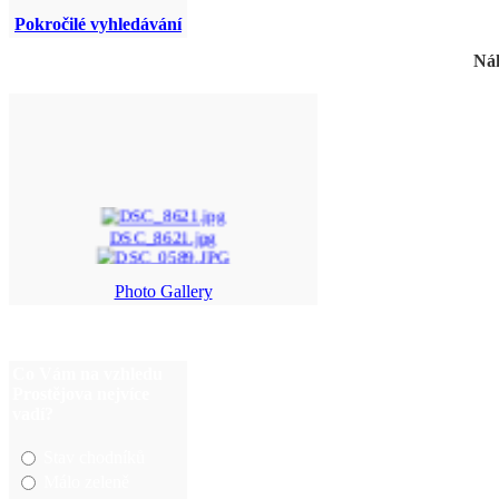
Pokročilé vyhledávání
Náh
DSC_8621.jpg
DSC_0589.JPG
Photo Gallery
p%F8ehl%EDdka+nedomo ...
Snímek 167.jpg
Co Vám na vzhledu
Prostějova nejvíce
vadí?
Stav chodníků
Málo zeleně