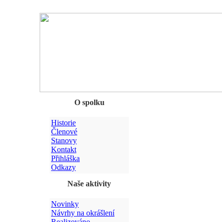
Chyba
O spolku
Historie
Členové
Stanovy
Kontakt
Přihláška
Odkazy
Naše aktivity
Novinky
Návrhy na okrášlení
Realizováno