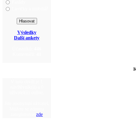
Fasády
Lavičky a mobiliář
Výsledky
Další ankety
Účastníků:
446
Komentářů:
41
K
V tuto chvíli je 1
návštěvník(ů) a 0
uživatel(ů) online.
Jste anonymní uživatel.
Můžete se zdarma
zaregistrovat
zde