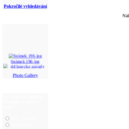
Pokročilé vyhledávání
Náh
Snímek 196.jpg
Photo Gallery
dd lezecke zavody (1 ...
alej (13)a.jpg
img_5967.jpg
Co Vám na vzhledu
Prostějova nejvíce
vadí?
Stav chodníků
Málo zeleně