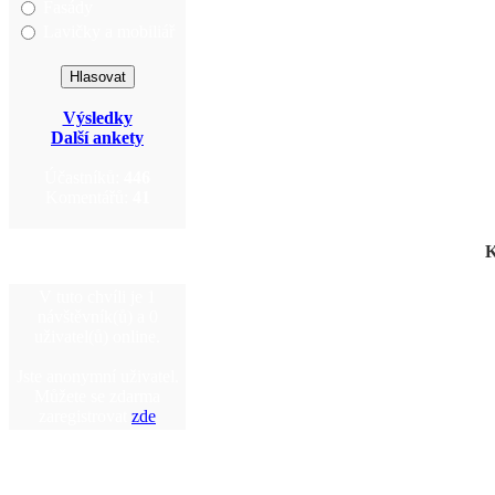
Fasády
Lavičky a mobiliář
Výsledky
Další ankety
Účastníků:
446
Komentářů:
41
K
V tuto chvíli je 1
návštěvník(ů) a 0
uživatel(ů) online.
Jste anonymní uživatel.
Můžete se zdarma
zaregistrovat
zde