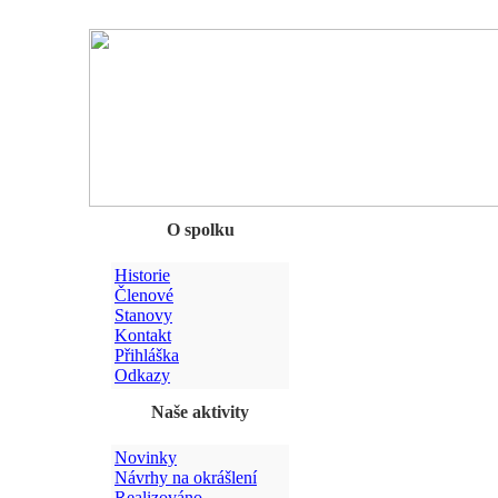
Chyba
O spolku
Historie
Členové
Stanovy
Kontakt
Přihláška
Odkazy
Naše aktivity
Novinky
Návrhy na okrášlení
Realizováno