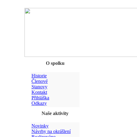
Chyba
O spolku
Historie
Členové
Stanovy
Kontakt
Přihláška
Odkazy
Naše aktivity
Novinky
Návrhy na okrášlení
Realizováno