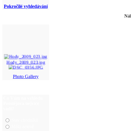
Pokročilé vyhledávání
Náh
Hody_2009_023.jpg
DSC_0356.JPG
Photo Gallery
DSC_8629.jpg
P6020033.JPG
Co Vám na vzhledu
Prostějova nejvíce
vadí?
Stav chodníků
Málo zeleně