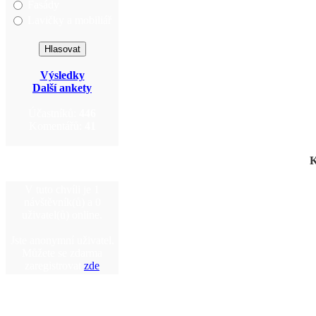
Fasády
Lavičky a mobiliář
Výsledky
Další ankety
Účastníků:
446
Komentářů:
41
K
V tuto chvíli je 1
návštěvník(ů) a 0
uživatel(ů) online.
Jste anonymní uživatel.
Můžete se zdarma
zaregistrovat
zde