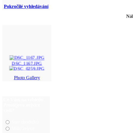
Pokročilé vyhledávání
Náh
DSC_1167.JPG
DSC_0259.JPG
Photo Gallery
balonky_jezisek_(6). ...
DSC_0286.JPG
Co Vám na vzhledu
Prostějova nejvíce
vadí?
Stav chodníků
Málo zeleně