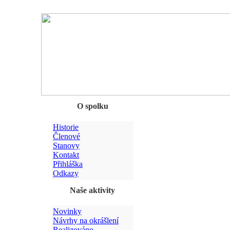
Chyba
O spolku
Historie
Členové
Stanovy
Kontakt
Přihláška
Odkazy
Naše aktivity
Novinky
Návrhy na okrášlení
Realizováno