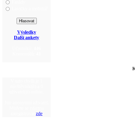
Fasády
Lavičky a mobiliář
Výsledky
Další ankety
Účastníků:
446
Komentářů:
41
K
V tuto chvíli je 1
návštěvník(ů) a 0
uživatel(ů) online.
Jste anonymní uživatel.
Můžete se zdarma
zaregistrovat
zde