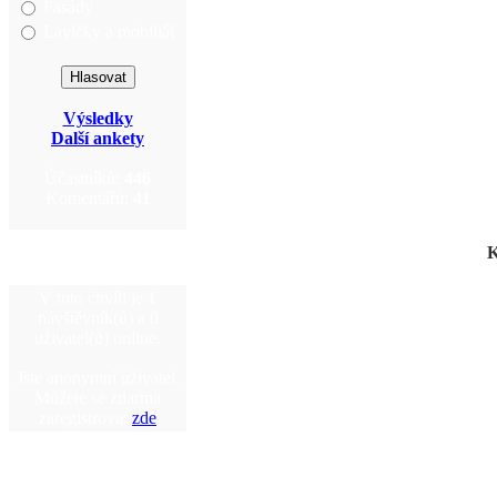
Fasády
Lavičky a mobiliář
Výsledky
Další ankety
Účastníků:
446
Komentářů:
41
K
V tuto chvíli je 1
návštěvník(ů) a 0
uživatel(ů) online.
Jste anonymní uživatel.
Můžete se zdarma
zaregistrovat
zde