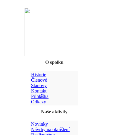
Chyba
O spolku
Historie
Členové
Stanovy
Kontakt
Přihláška
Odkazy
Naše aktivity
Novinky
Návrhy na okrášlení
Realizováno