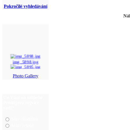
Pokročilé vyhledávání
Náh
img_5898.jpg
img_5895.jpg
Photo Gallery
P6030024.JPG
60.jpg
Co Vám na vzhledu
Prostějova nejvíce
vadí?
Stav chodníků
Málo zeleně