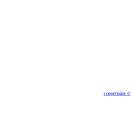
1c
coppermine ©