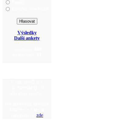
Fasády
Lavičky a mobiliář
Výsledky
Další ankety
Účastníků:
446
Komentářů:
41
V tuto chvíli je 1
návštěvník(ů) a 0
uživatel(ů) online.
Jste anonymní uživatel.
Můžete se zdarma
zaregistrovat
zde