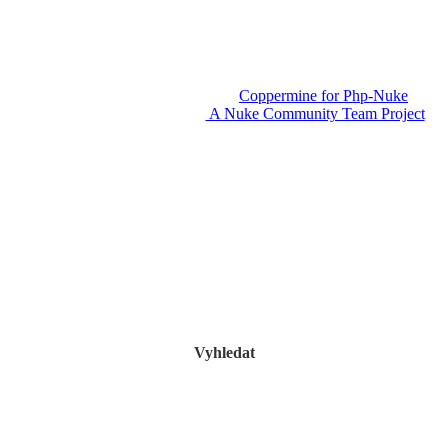
Powered by
Coppermine for Php-Nuke
v1.3.
A Nuke Community Team Project
Vyhledat