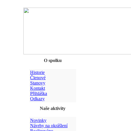
Chyba
O spolku
Historie
Členové
Stanovy
Kontakt
Přihláška
Odkazy
Naše aktivity
Novinky
Návrhy na okrášlení
Realizováno