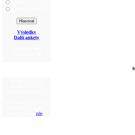
Fasády
Lavičky a mobiliář
Výsledky
Další ankety
Účastníků:
446
Komentářů:
41
K
V tuto chvíli je 1
návštěvník(ů) a 0
uživatel(ů) online.
Jste anonymní uživatel.
Můžete se zdarma
zaregistrovat
zde