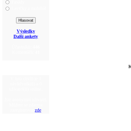
Fasády
Lavičky a mobiliář
Výsledky
Další ankety
Účastníků:
446
Komentářů:
41
K
V tuto chvíli je 1
návštěvník(ů) a 0
uživatel(ů) online.
Jste anonymní uživatel.
Můžete se zdarma
zaregistrovat
zde