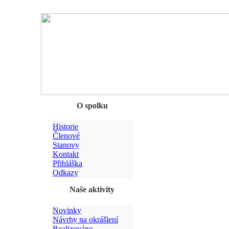
Chyba
O spolku
Historie
Členové
Stanovy
Kontakt
Přihláška
Odkazy
Naše aktivity
Novinky
Návrhy na okrášlení
Realizováno