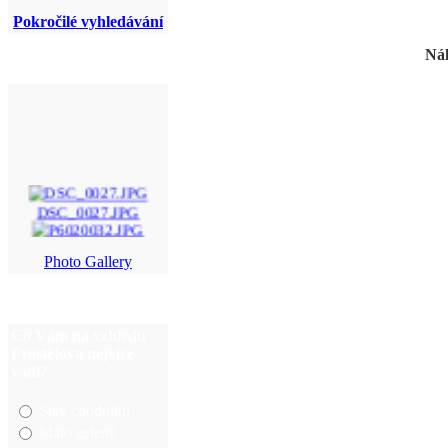
Pokročilé vyhledávání
Náh
DSC_0027.JPG
P6020032.JPG
Photo Gallery
DSC_8647.jpg
img_5786.jpg
Co Vám na vzhledu
Prostějova nejvíce
vadí?
Stav chodníků
Málo zeleně