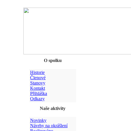
Chyba
O spolku
Historie
Členové
Stanovy
Kontakt
Přihláška
Odkazy
Naše aktivity
Novinky
Návrhy na okrášlení
Realizováno