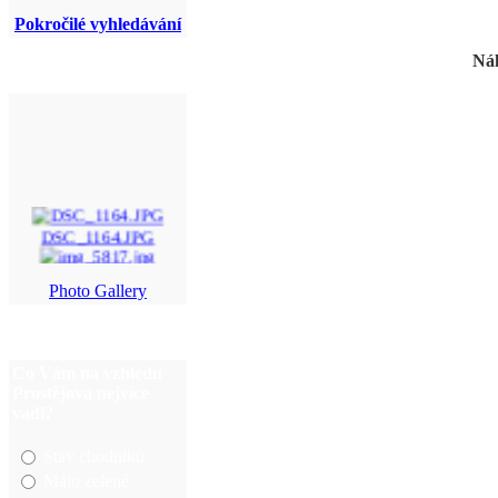
Pokročilé vyhledávání
Náh
DSC_1164.JPG
img_5817.jpg
Photo Gallery
13042013448[1].jpg
DSC08573.JPG
Co Vám na vzhledu
Prostějova nejvíce
vadí?
Stav chodníků
Málo zeleně