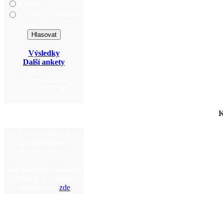
Fasády
Lavičky a mobiliář
Výsledky
Další ankety
Účastníků:
446
Komentářů:
41
K
V tuto chvíli je 1
návštěvník(ů) a 0
uživatel(ů) online.
Jste anonymní uživatel.
Můžete se zdarma
zaregistrovat
zde