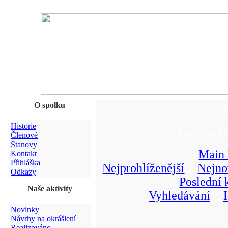
O spolku
Historie
Galerie O
Členové
Stanovy
Main
Kontakt
Přihláška
Nejprohlíženější
::
Nejno
Odkazy
::
Poslední
Naše aktivity
::
Vyhledávání
::
Novinky
Návrhy na okrášlení
Realizováno