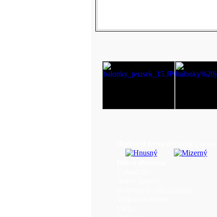
Hodnotit tento obrázek
(Aktual
Info o obrázku
Upload by:
Jméno galerie:
Hodnocení (162 hlas(ů)):
Velikost souboru:
URL: