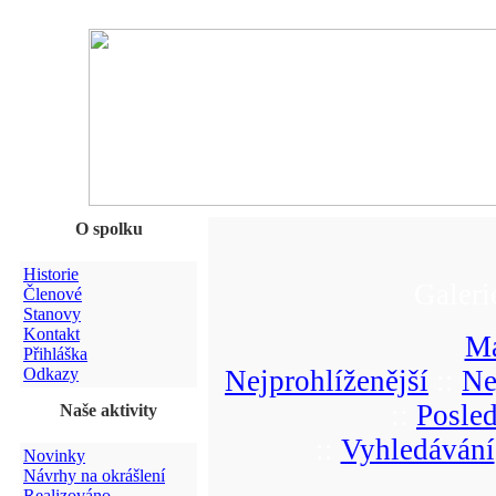
O spolku
Historie
Galeri
Členové
Stanovy
Kontakt
Ma
Přihláška
Odkazy
Nejprohlíženější
::
Ne
::
Posle
Naše aktivity
::
Vyhledávání
Novinky
Návrhy na okrášlení
Realizováno