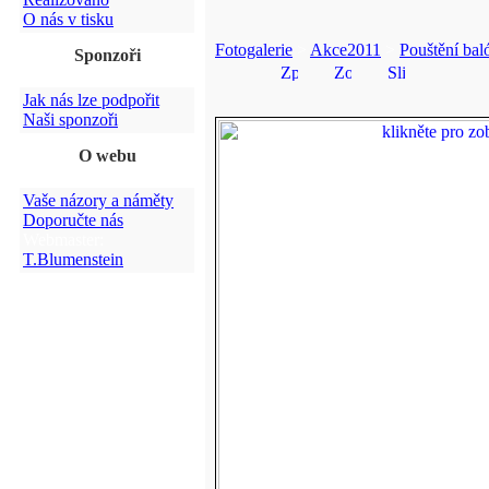
O nás v tisku
Fotogalerie
>
Akce2011
>
Pouštění bal
Sponzoři
Jak nás lze podpořit
Naši sponzoři
O webu
Vaše názory a náměty
Doporučte nás
Webmaster:
T.Blumenstein