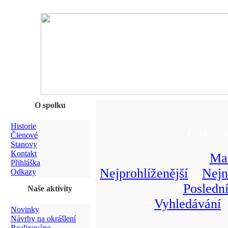
O spolku
Historie
Galerie
Členové
Stanovy
Kontakt
Ma
Přihláška
Nejprohlíženější
::
Nejn
Odkazy
Posledn
Naše aktivity
::
Vyhledávání
:
Novinky
Návrhy na okrášlení
Realizováno