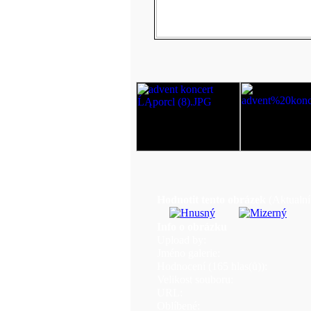
Hodnotit tento obrázek
(Aktualní
Info o obrázku
Upload by:
Jméno galerie:
Hodnocení (165 hlas(ů)):
Velikost souboru:
URL:
Oblíbené: