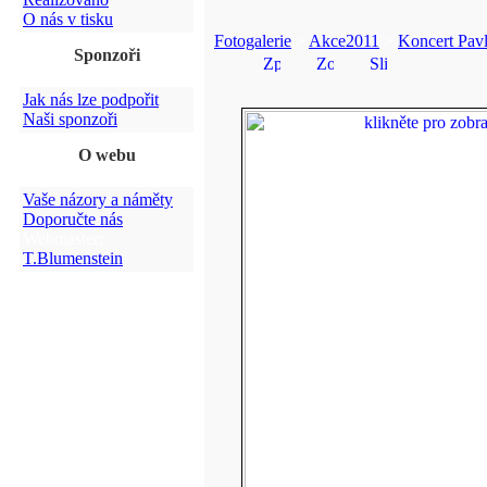
O nás v tisku
Fotogalerie
>
Akce2011
>
Koncert Pavl
Sponzoři
Jak nás lze podpořit
Naši sponzoři
O webu
Vaše názory a náměty
Doporučte nás
Webmaster:
T.Blumenstein