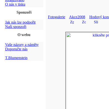
O nás v tisku
Sponzoři
Fotogalerie
>
Akce2008
>
Hodový konc
Jak nás lze podpořit
Naši sponzoři
O webu
Vaše názory a náměty
Doporučte nás
Webmaster:
T.Blumenstein