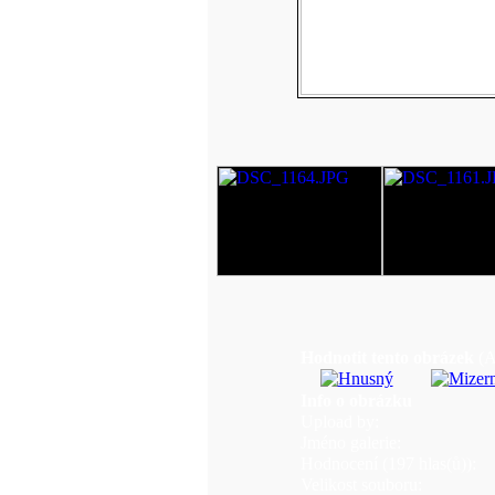
Hodnotit tento obrázek
(A
Info o obrázku
Upload by:
Jméno galerie:
Hodnocení (197 hlas(ů)):
Velikost souboru: