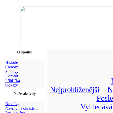
O spolku
Historie
Gale
Členové
Stanovy
Kontakt
Přihláška
Odkazy
Nejprohlíženější
::
N
Naše aktivity
Posl
Novinky
::
Vyhledává
Návrhy na okrášlení
Realizováno