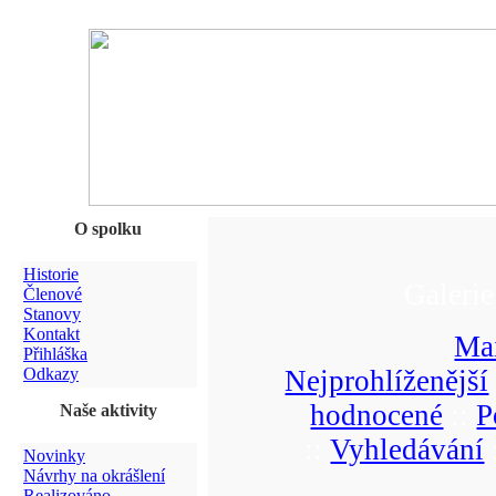
O spolku
Historie
Galerie
Členové
Stanovy
Kontakt
Ma
Přihláška
Odkazy
Nejprohlíženější
hodnocené
::
P
Naše aktivity
::
Vyhledávání
Novinky
Návrhy na okrášlení
Realizováno