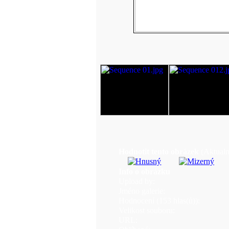
Hodnotit tento obrázek
(Aktualn
Info o obrázku
Upload by:
Jméno galerie:
Hodnocení (153 hlas(ů)):
Velikost souboru:
URL: