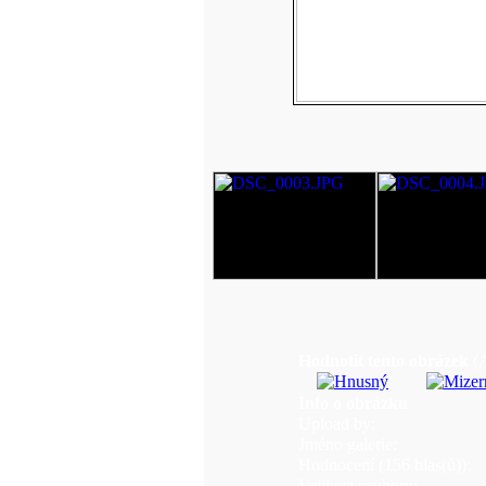
Hodnotit tento obrázek
(
Info o obrázku
Upload by:
Jméno galerie:
Hodnocení (156 hlas(ů)):
Velikost souboru: