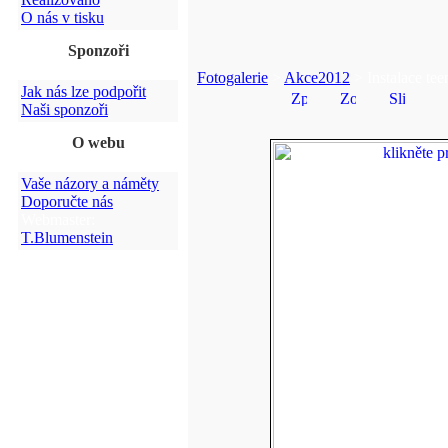
O nás v tisku
Sponzoři
Fotogalerie
>
Akce2012
> Instalace tee
Jak nás lze podpořit
Naši sponzoři
O webu
Vaše názory a náměty
Doporučte nás
Webmaster:
T.Blumenstein