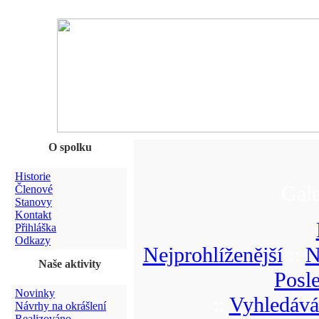
O spolku
Historie
Gale
Členové
Stanovy
Kontakt
Přihláška
Odkazy
Nejprohlíženější
::
N
Naše aktivity
Posl
Novinky
::
Vyhledává
Návrhy na okrášlení
Realizováno